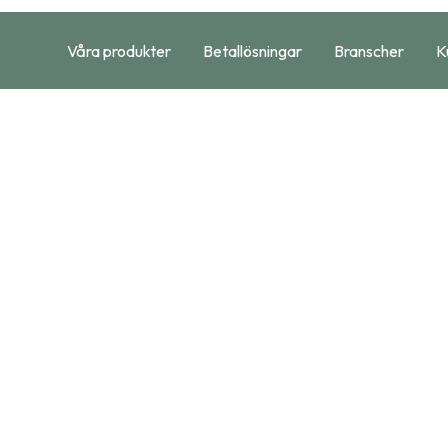
Våra produkter
Betallösningar
Branscher
K
öjligheten
 Swish
lt och snabbt för dina kunder
ar Swish sömlöst i ditt
levelse både i butik och på