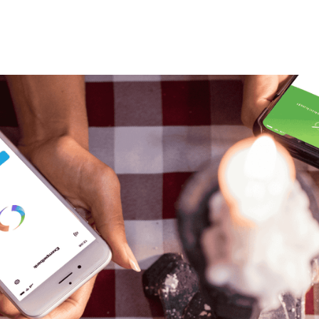
 Swish – så är
ord.