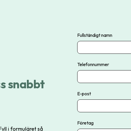
Fullständigt namn
Telefonnummer
ss snabbt
E-post
Företag
yll i formuläret så