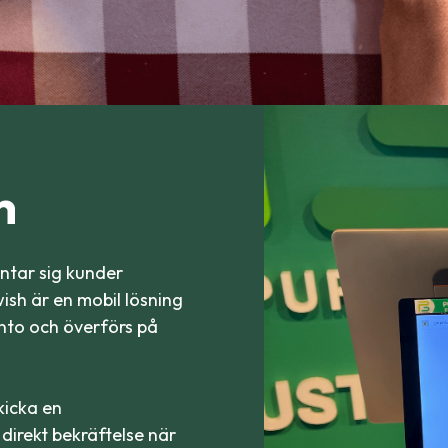
h
äntar sig kunder
ish är en mobil lösning
nto och överförs på
kicka en
direkt bekräftelse när